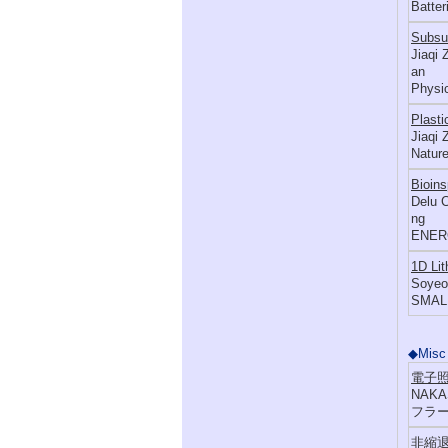
Batter
Subsu
Jiaqi
an
Physic
Plasti
Jiaqi
Natur
Bioins
Delu 
ng
ENER
1D Lit
Soyeo
SMALL,
◆Misc
電子照
NAKAS
フラー
非縮退