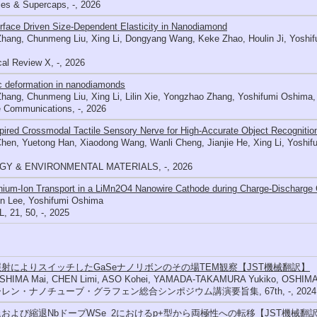
ies & Supercaps, -, 2026
rface Driven Size-Dependent Elasticity in Nanodiamond
 Zhang, Chunmeng Liu, Xing Li, Dongyang Wang, Keke Zhao, Houlin Ji, Yosh
al Review X, -, 2026
c deformation in nanodiamonds
 Zhang, Chunmeng Liu, Xing Li, Lilin Xie, Yongzhao Zhang, Yoshifumi Oshim
e Communications, -, 2026
pired Crossmodal Tactile Sensory Nerve for High-Accurate Object Recognitio
Chen, Yuetong Han, Xiaodong Wang, Wanli Cheng, Jianjie He, Xing Li, Yosh
GY & ENVIRONMENTAL MATERIALS, -, 2026
hium-Ion Transport in a LiMn2O4 Nanowire Cathode during Charge-Discharge
n Lee, Yoshifumi Oshima
 21, 50, -, 2025
射によりスイッチしたGaSeナノリボンのその場TEM観察【JST機械翻訳】
HIMA Mai, CHEN Limi, ASO Kohei, YAMADA-TAKAMURA Yukiko, OSHIMA 
レン・ナノチューブ・グラフェン総合シンポジウム講演要旨集, 67th, -, 2024
および縮退NbドープWSe_2におけるp+型から両極性への転移【JST機械翻