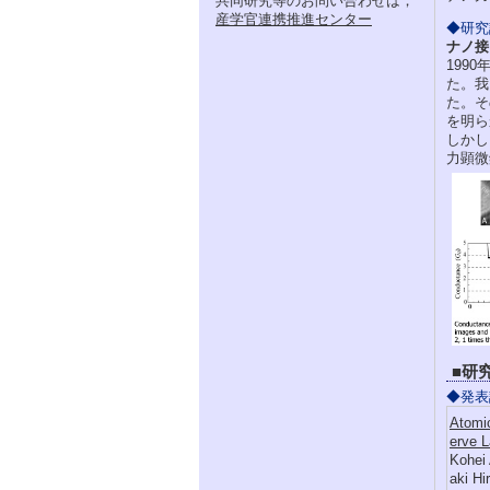
共同研究等のお問い合わせは，
産学官連携推進センター
◆研究
ナノ接
199
た。我
た。そ
を明ら
しかし
力顕微
■研
◆発表
Atomic
erve 
Kohei
aki H