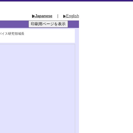
▶Japanese
|
▶English
・デバイス研究領域長