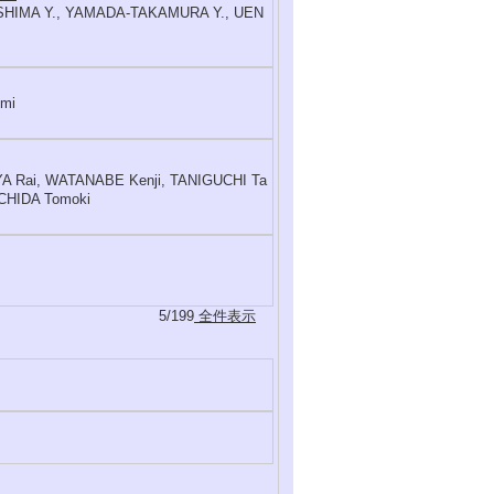
 OSHIMA Y., YAMADA-TAKAMURA Y., UEN
umi
YA Rai, WATANABE Kenji, TANIGUCHI Ta
CHIDA Tomoki
5/199
全件表示