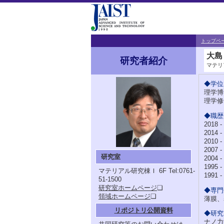
トップペ
大島
研究者紹介
マテリ
◆学位
理学博
理学修
◆職歴
2018
2014
2010
2007
研究室
2004
1995 -
マテリアル研究棟Ｉ 6F
Tel:0761-
1991
51-1500
研究室ホームページ
❏
◆専門
領域ホームページ
❏
薄膜、
リポジトリ公開資料
◆研究
ナノ力