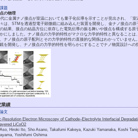
課題
点の物理
0年代に金属ナノ接点が室温においても量子化伝導を示すことが見出され、「
々は、STMを透過型電子顕微鏡に組み込んだ装置を開発し、金ナノ接点の原
の結果、接点の結晶方位に依存した電気伝導の振る舞いや接点を構成する原
かにしました。ナノ接点の力学的特性がマクロな力学的特性と異なることは
、ナノ接点の原子配列とその力学的特性の直接的な関係はわかっていません
鏡を開発し、ナノ接点の力学的特性を明らかにすることでナノ物質設計への
究業績
論文
‐Resolution Electron Microscopy of Cathode–Electrolyte Interfacial Degrada
Layered LiCoO2
 Aso, Hiroki Ito, Sho Asano, Takafumi Kakeya, Kazuki Yamanaka, Koshi Tan
irayama, Yoshifumi Oshima