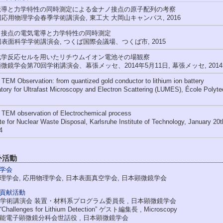
伝導と力学特性の同時測定による金ナノ接点の原子配列の考察
回応用物理学会春季学術講演会, 東工大 大岡山キャンパス, 2016
ノ接点の電気電導と力学特性の同時測定
回表面科学学術講演会, つくば国際会議場、つくば市, 2015
化学反応セルを用いたリチウムイオン電池その場観察
微鏡学会第70回学術講演会、幕張メッセ、2014年5月11日, 幕張メッセ, 2014
u TEM Observation: from quantized gold conductor to lithium ion battery
tory for Ultrafast Microscopy and Electron Scattering (LUMES), École Polyt
u TEM observation of Electrochemical process
ute for Nuclear Waste Disposal, Karlsruhe Institute of Technology, January 20t
4
外活動
学会
理学会, 応用物理学会, 日本表面真空学会, 日本顕微鏡学会
貢献活動
回学術講演会 装置・材料系プログラム委員長 , 日本顕微鏡学会
hallenges for Lithium Detection” ゲスト編集長 , Microscopy
能電子顕微鏡分科会世話役 , 日本顕微鏡学会