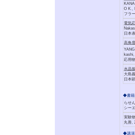
KANAH
O K.,
フラー
電気応
Nakas
日本表面
高角度
YANG 
kashi
応用物理
水晶
大島義
日本顕微
◆書籍
らせ
シーエ
実験物
丸善, 
◆講演