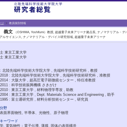
ージ
>
教員個別情報
 義文
（OSHIMA, Yoshifumi）教授, 超越量子未来アリーナ拠点長, ナノマテリアル
アルサイエンス, ナノマテリアル・デバイス研究領域, 超越量子未来アリーナ
士 東京工業大学
士 東京工業大学
 - : 北陸先端科学技術大学院大学 , 先端科学技術研究科 , 教授
 - 2018 : 北陸先端科学技術大学院大学 , 先端科学技術研究科 , 准教授
 - 2014 : 大阪大学 , 超高圧電子顕微鏡センター , 特任准教授
 - 2011 : 科学技術振興機構 さきがけ
 - 2010 : 東京工業大学 , 材料物理学専攻 , 助教
 2004 : 東京工業大学 , Dept. Materials Science and Engineering , 助手
 - 1995 : 富士通研究所 , 材料分析技術センター , 研究員
分野
表面界面物性, 半導体、光物性、原子物理
キーワード
学, 電気物性：電子伝導, 薄膜, 固体の表面構造