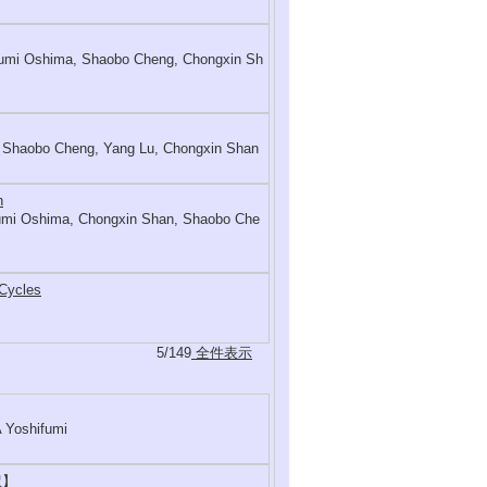
ifumi Oshima, Shaobo Cheng, Chongxin Sh
a, Shaobo Cheng, Yang Lu, Chongxin Shan
n
ifumi Oshima, Chongxin Shan, Shaobo Che
 Cycles
5/149
全件表示
Yoshifumi
訳】