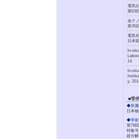
電気
第63
金ナ
第35
電気
日本顕
In-sit
Labora
14
In-sit
Instit
y, 201
■学
◆所属
日本物
◆学術
第79
特集号“C
超分解