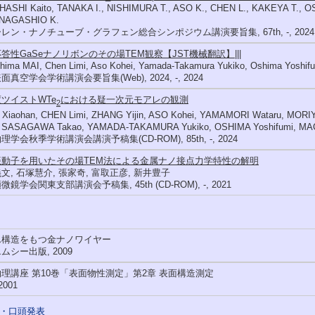
ASHI Kaito, TANAKA I., NISHIMURA T., ASO K., CHEN L., KAKEYA T.,
 NAGASHIO K.
レン・ナノチューブ・グラフェン総合シンポジウム講演要旨集, 67th, -, 2024
答性GaSeナノリボンのその場TEM観察【JST機械翻訳】|||
hima MAI, Chen Limi, Aso Kohei, Yamada-Takamura Yukiko, Oshima Yoshif
真空学会学術講演会要旨集(Web), 2024, -, 2024
ツイストWTe
における疑一次元モアレの観測
2
Xiaohan, CHEN Limi, ZHANG Yijin, ASO Kohei, YAMAMORI Wataru, MORI
, SASAGAWA Takao, YAMADA-TAKAMURA Yukiko, OSHIMA Yoshifumi, MA
学会秋季学術講演会講演予稿集(CD-ROM), 85th, -, 2024
振動子を用いたその場TEM法による金属ナノ接点力学特性の解明
文, 石塚慧介, 張家奇, 富取正彦, 新井豊子
鏡学会関東支部講演会予稿集, 45th (CD-ROM), -, 2021
ん構造をもつ金ナノワイヤー
ムシー出版, 2009
理講座 第10巻「表面物性測定」第2章 表面構造測定
2001
・口頭発表