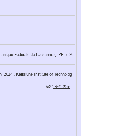
echnique Fédérale de Lausanne (EPFL), 20
h, 2014., Karlsruhe Institute of Technolog
5/24
全件表示