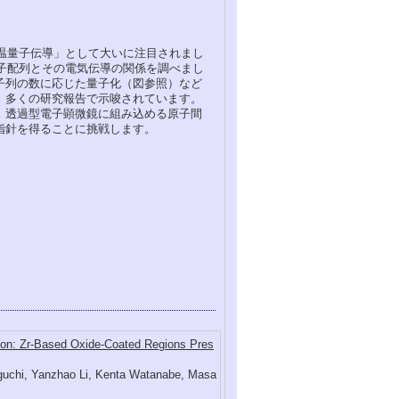
室温量子伝導」として大いに注目されまし
子配列とその電気伝導の関係を調べまし
子列の数に応じた量子化（図参照）など
、多くの研究報告で示唆されています。
。透過型電子顕微鏡に組み込める原子間
指針を得ることに挑戦します。
tion: Zr‐Based Oxide‐Coated Regions Pres
iguchi, Yanzhao Li, Kenta Watanabe, Masa