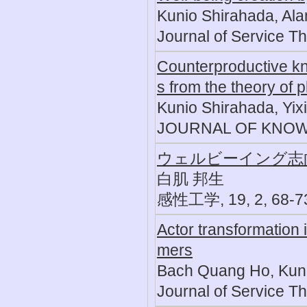
Kunio Shirahada, Ala
Journal of Service Th
Counterproductive kn
s from the theory of 
Kunio Shirahada, Yix
JOURNAL OF KNOWL
ウェルビーイング志
白肌 邦生
感性工学, 19, 2, 68-73
Actor transformation 
mers
Bach Quang Ho, Kun
Journal of Service Th