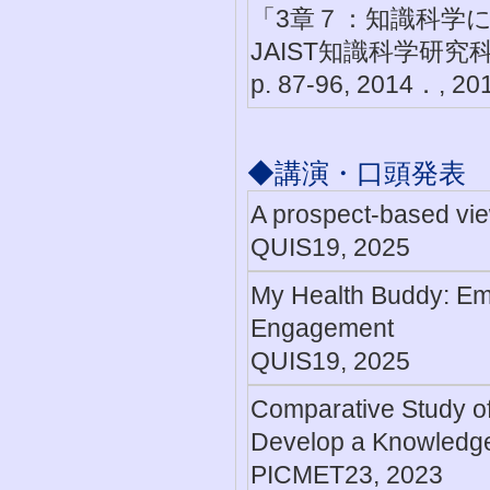
「3章７：知識科学
JAIST知識科学研
p. 87-96, 2014．, 20
◆講演・口頭発表
A prospect-based view
QUIS19, 2025
My Health Buddy: Emo
Engagement
QUIS19, 2025
Comparative Study of
Develop a Knowled
PICMET23, 2023