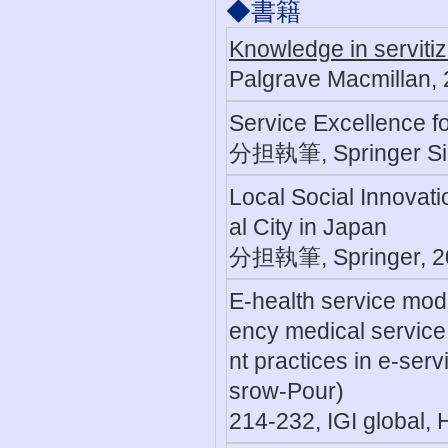
◆書籍
Knowledge in serviti
Palgrave Macmillan,
Service Excellence fo
分担執筆, Springer Si
Local Social Innovati
al City in Japan
分担執筆, Springer, 2
E-health service mode
ency medical service 
nt practices in e-ser
srow-Pour)
214-232, IGI global,