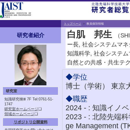
トップページ
>
教員個別情報
白肌 邦生
（SH
研究者紹介
ー長, 社会システムマ
知識科学, 社会システ
自然との共感・共生テ
◆学位
博士（学術） 東京
研究室
◆職歴
知識研究棟Ⅲ 7F
Tel:0761-51-
1747
2024 - : 知識
研究室ホームページ
❏
領域ホームページ
❏
2023 - : 北陸先端科
リポジトリ公開資料
ge Management (T