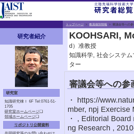
トップページ
>
教員個別情報
> 審議会等への参
KOOHSARI, M
研究者紹介
d）准教授
知識科学, 社会システ
ター
審議会等への参
研究室
・ https://www.natu
知識研究棟Ｉ 6F
Tel:0761-51-
1705
mber, npj Exercise 
研究室ホームページ
❏
領域ホームページ
❏
・ , Editorial Board
リポジトリ公開資料
ng Research , 2010
共同研究等のお問い合わせは，