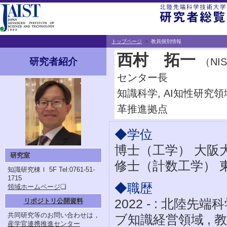
トップページ
>
教員個別情報
西村 拓一
（NI
研究者紹介
センター長
知識科学, AI知性研究
革推進拠点
◆学位
博士（工学） 大阪
研究室
修士（計数工学） 
知識研究棟Ｉ 5F
Tel:0761-51-
1715
◆職歴
領域ホームページ
❏
2022 - : 北陸
リポジトリ公開資料
共同研究等のお問い合わせは，
ブ知識経営領域 , 
産学官連携推進センター