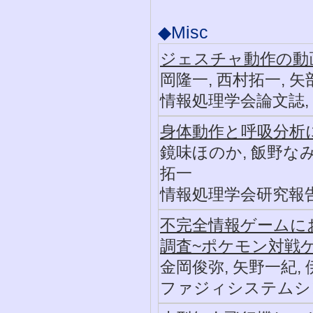
◆Misc
ジェスチャ動作の動
岡隆一, 西村拓一, 
情報処理学会論文誌, 43, S
身体動作と呼吸分析
鏡味ほのか, 飯野なみ,
拓一
情報処理学会研究報告(Web)
不完全情報ゲームに
調査~ポケモン対戦
金岡俊弥, 矢野一紀,
ファジィシステムシンポジウ