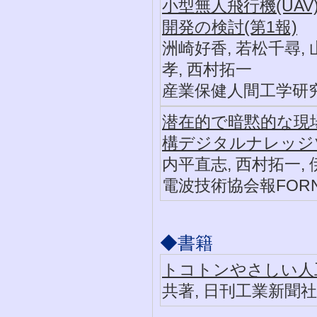
小型無人飛行機(UA
開発の検討(第1報)
洲崎好香, 若松千尋, 
孝, 西村拓一
産業保健人間工学研究, 26,
潜在的で暗黙的な現場
構デジタルナレッジ
内平直志, 西村拓一,
電波技術協会報FORN, 35
◆書籍
トコトンやさしい人
共著, 日刊工業新聞社, 