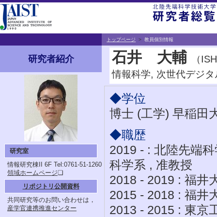
トップページ
>
教員個別情報
石井 大輔
（ISH
研究者紹介
情報科学, 次世代デジ
◆学位
博士 (工学) 早稲田
◆職歴
2019 - : 北陸
研究室
科学系 , 准教授
情報研究棟II 6F
Tel:0761-51-1260
領域ホームページ
❏
2018 - 2019 :
リポジトリ公開資料
2015 - 2018 :
共同研究等のお問い合わせは，
2013 - 2015 
産学官連携推進センター