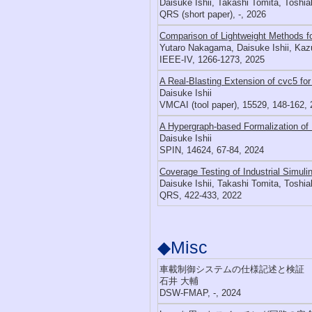
Daisuke Ishii, Takashi Tomita, Toshia
QRS (short paper), -, 2026
Comparison of Lightweight Methods f
Yutaro Nakagama, Daisuke Ishii, Kaz
IEEE-IV, 1266-1273, 2025
A Real-Blasting Extension of cvc5 for
Daisuke Ishii
VMCAI (tool paper), 15529, 148-162,
A Hypergraph-based Formalization of 
Daisuke Ishii
SPIN, 14624, 67-84, 2024
Coverage Testing of Industrial Simu
Daisuke Ishii, Takashi Tomita, Toshi
QRS, 422-433, 2022
◆Misc
車載制御システムの仕様記述と検証
石井 大輔
DSW-FMAP, -, 2024