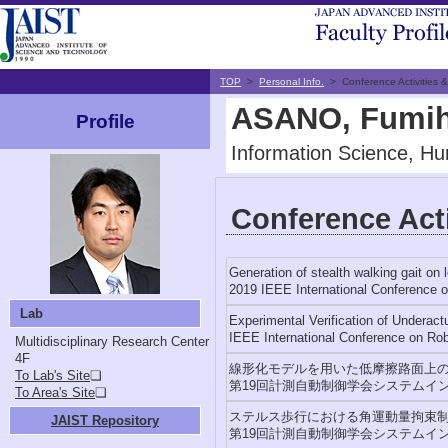
TOP
>
Personal Info.
> Conference Activities &
ASANO, Fumih
Profile
Information Science, H
Conference Acti
Generation of stealth walking gait on l
2019 IEEE International Conference 
Lab
Experimental Verification of Underac
IEEE International Conference on Ro
Multidisciplinary Research Center
4F
線形化モデルを用いた低摩擦路面上
To Lab's Site
❏
第19回計測自動制御学会システムインテ
To Area's Site
❏
ステルス歩行における角運動量拘束
JAIST Repository
第19回計測自動制御学会システムインテ