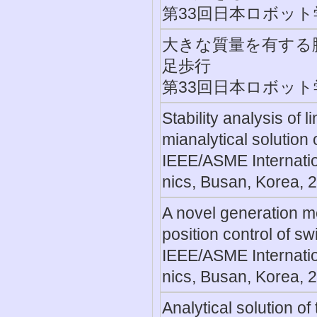
第33回日本ロボット学
大きな質量を有する
足歩行
第33回日本ロボット学
Stability analysis of 
mianalytical solution o
IEEE/ASME Internatio
nics, Busan, Korea, 
A novel generation me
position control of s
IEEE/ASME Internatio
nics, Busan, Korea, 
Analytical solution o