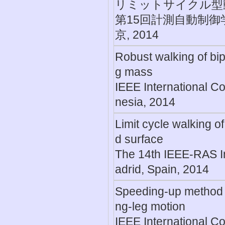
リミットサイクル型
第15回計測自動制御
京, 2014
Robust walking of bip
g mass
IEEE International C
nesia, 2014
Limit cycle walking 
d surface
The 14th IEEE-RAS I
adrid, Spain, 2014
Speeding-up method f
ng-leg motion
IEEE International C