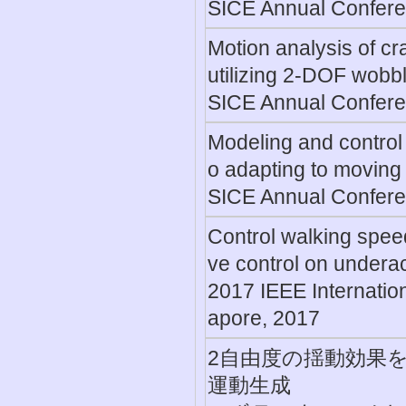
SICE Annual Confere
Motion analysis of cr
utilizing 2-DOF wobbl
SICE Annual Confere
Modeling and control 
o adapting to moving
SICE Annual Confere
Control walking spee
ve control on undera
2017 IEEE Internatio
apore, 2017
2自由度の揺動効果
運動生成